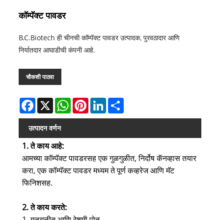
कॉम्पॅक्ट पावडर
B.C.Biotech ही चीनची कॉम्पॅक्ट पावडर उत्पादक, पुरवठादार आणि
निर्यातदार आघाडीची कंपनी आहे.
चौकशी पाठवा
Facebook
X
WhatsApp
Pinterest
LinkedIn
Share
उत्पादन वर्णन
1. ते काय आहे:
आमच्या कॉम्पॅक्ट पावडरसह एक गुळगुळीत, निर्दोष कॅनव्हास तयार
करा, एक कॉम्पॅक्ट पावडर मध्यम ते पूर्ण कव्हरेज आणि मॅट
फिनिशसह.
2. ते काय करते:
1. गुळगुळीत आणि रेशमी पोत.