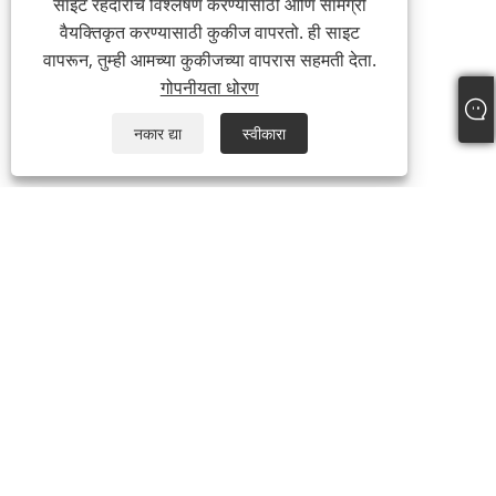
साइट रहदारीचे विश्लेषण करण्यासाठी आणि सामग्री
वैयक्तिकृत करण्यासाठी कुकीज वापरतो. ही साइट
वापरून, तुम्ही आमच्या कुकीजच्या वापरास सहमती देता.
गोपनीयता धोरण
नकार द्या
स्वीकारा
आमच्याबद्दल
कंपनी प्रोफाइल