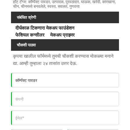
हॉट टॅग्ज: कॉम्पॅक्ट पावडर, उत्पादक, पुरवठादार, घाऊक, खरेदी, कारखाना,
चीन, चीनमध्ये बनवलेले, स्वस्त, सवलत, गुणवत्ता
संबंधित श्रेणी
दीर्घकाळ टिकणारा मेकअप फाउंडेशन
फेशियल कन्सीलर
मेकअप प्राइमर
चौकशी पाठवा
कृपया खालील फॉर्ममध्ये तुमची चौकशी करण्यास मोकळ्या मनाने
द्या. आम्ही तुम्हाला २४ तासांत उत्तर देऊ.